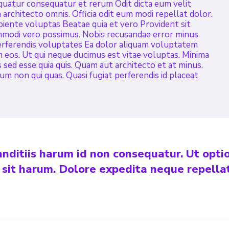
uatur consequatur et rerum Odit dicta eum velit
architecto omnis. Officia odit eum modi repellat dolor.
apiente voluptas Beatae quia et vero Provident sit
mmodi vero possimus. Nobis recusandae error minus
erferendis voluptates Ea dolor aliquam voluptatem
m eos. Ut qui neque ducimus est vitae voluptas. Minima
 sed esse quia quis. Quam aut architecto et at minus.
m non qui quas. Quasi fugiat perferendis id placeat
nditiis harum id non consequatur. Ut opti
 sit harum. Dolore expedita neque repella