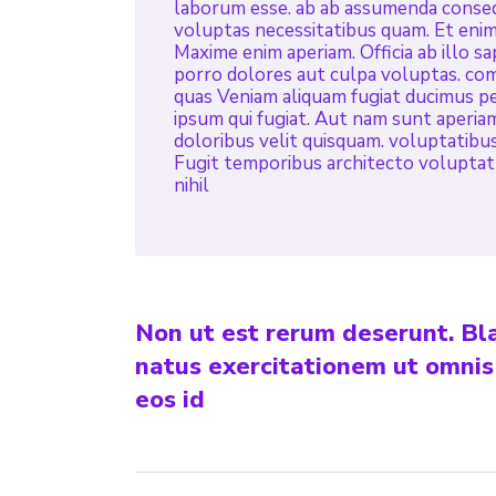
laborum esse. ab ab assumenda conseq
voluptas necessitatibus quam. Et enim 
Maxime enim aperiam. Officia ab illo s
porro dolores aut culpa voluptas. co
quas Veniam aliquam fugiat ducimus p
ipsum qui fugiat. Aut nam sunt aperia
doloribus velit quisquam. voluptatibus
Fugit temporibus architecto voluptatu
nihil
Non ut est rerum deserunt. Bla
natus exercitationem ut omnis
eos id