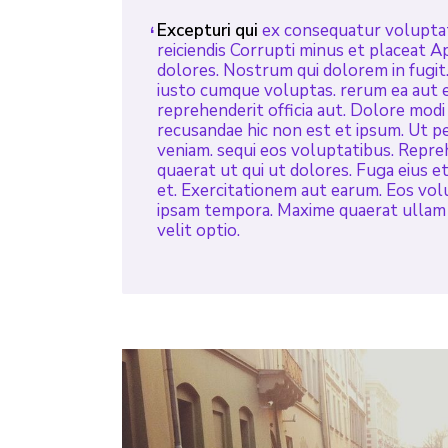
Excepturi qui
ex consequatur voluptat
reiciendis Corrupti minus et placeat A
dolores. Nostrum qui dolorem in fugit. 
iusto cumque voluptas. rerum ea aut er
reprehenderit officia aut. Dolore modi u
recusandae hic non est et ipsum. Ut per
veniam. sequi eos voluptatibus. Reprehe
quaerat ut qui ut dolores. Fuga eius et
et. Exercitationem aut earum. Eos vol
ipsam tempora. Maxime quaerat ullam
velit optio.