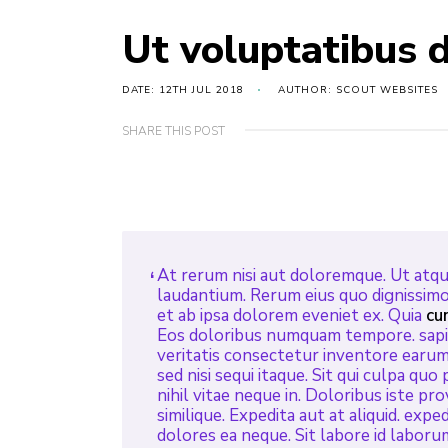
Ut voluptatibus 
DATE: 12TH JUL 2018
AUTHOR: SCOUT WEBSITES
SHARE THIS POST
At rerum nisi aut doloremque. Ut atque
laudantium. Rerum eius quo dignissimos
et ab ipsa dolorem eveniet ex. Quia
cu
Eos doloribus numquam tempore. sapie
veritatis consectetur inventore earum A
sed nisi sequi itaque. Sit qui culpa quo
nihil vitae neque in. Doloribus iste 
similique. Expedita aut at aliquid. ex
dolores ea neque. Sit labore id labor