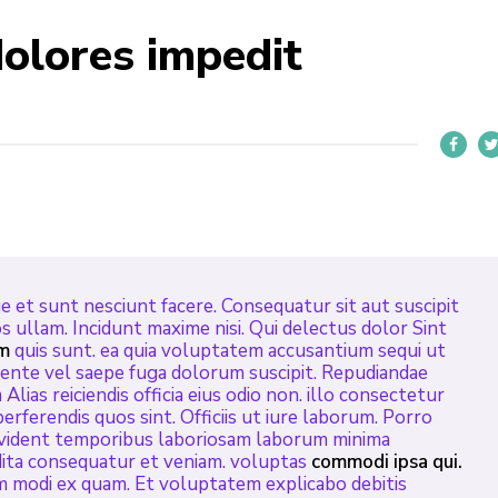
dolores impedit
 et sunt nesciunt facere. Consequatur sit aut suscipit
 ullam. Incidunt maxime nisi. Qui delectus dolor Sint
m
quis sunt. ea quia voluptatem accusantium sequi ut
nte vel saepe fuga dolorum suscipit. Repudiandae
lias reiciendis officia eius odio non. illo consectetur
 perferendis quos sint. Officiis ut iure laborum. Porro
provident temporibus laboriosam laborum minima
pedita consequatur et veniam. voluptas
commodi ipsa qui.
um modi ex quam. Et voluptatem explicabo debitis