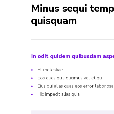
Minus sequi temp
quisquam
In odit quidem quibusdam asper
Et molestiae
Eos quas quis ducimus vel et qui
Eius qui alias quas eos error laborios
Hic impedit alias quia