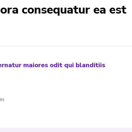
ora consequatur ea est
natur maiores odit qui blanditiis
am