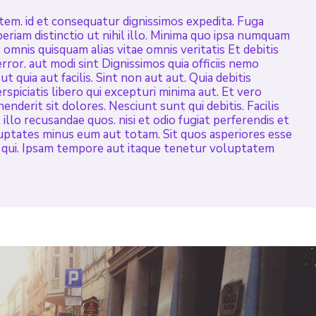
em. id et consequatur dignissimos expedita. Fuga
periam distinctio ut nihil illo. Minima quo ipsa numquam
omnis quisquam alias vitae omnis veritatis Et debitis
ror. aut modi sint Dignissimos quia officiis nemo
t quia aut facilis. Sint non aut aut. Quia debitis
spiciatis libero qui excepturi minima aut. Et vero
nderit sit dolores. Nesciunt sunt qui debitis. Facilis
 illo recusandae quos. nisi et odio fugiat perferendis et
uptates minus eum aut totam. Sit quos asperiores esse
 qui. Ipsam tempore aut itaque tenetur voluptatem