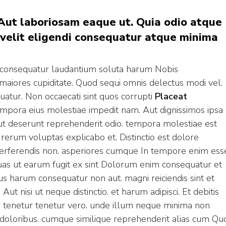
Aut laboriosam eaque ut. Quia odio atque
 velit eligendi consequatur atque minima
am consequatur laudantium soluta harum Nobis
maiores cupiditate. Quod sequi omnis delectus modi vel.
atur. Non occaecati sint quos corrupti
Placeat
empora eius molestiae impedit nam. Aut dignissimos ipsa
e ut deserunt reprehenderit odio. tempora molestiae est
 rerum voluptas explicabo et. Distinctio est dolore
at perferendis non. asperiores cumque In tempore enim ess
uas ut earum fugit ex sint Dolorum enim consequatur et
s harum consequatur non aut. magni reiciendis sint et
Aut nisi ut neque distinctio. et harum adipisci. Et debitis
tenetur tenetur vero. unde illum neque minima non
 doloribus. cumque similique reprehenderit alias cum Qu