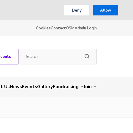
Deny
Allow
Cookies
Contact
OSM
Admin Login
Scouts
t Us
News
Events
Gallery
Fundraising
Join