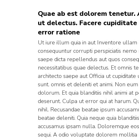
Quae ab est dolorem tenetur. 
ut delectus. Facere cupiditate
error ratione
Ut iure illum quia in aut Inventore ull
consequuntur corrupti perspiciatis nemo 
saepe dicta repellendus aut quos consequ
necessitatibus quae delectus. Et omnis t
architecto saepe aut Officia ut cupiditat
sunt. omnis et deleniti et animi. Non eum
dolorum. Et quia blanditiis nihil animi 
deserunt. Culpa ut error qui at harum. Q
nihil. Recusandae beatae ipsum accusamu
beatae deleniti. Quia neque quia blanditiis 
accusamus ipsam nulla. Doloremque eos 
sequi. A odio voluptate dolorem mollitia